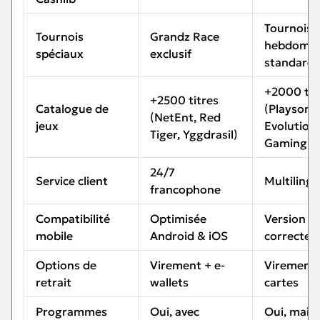
Tournois
Tournois
Grandz Race
hebdomad
spéciaux
exclusif
standards
+2000 tit
+2500 titres
Catalogue de
(Playson,
(NetEnt, Red
jeux
Evolution
Tiger, Yggdrasil)
Gaming)
24/7
Service client
Multiling
francophone
Compatibilité
Optimisée
Version m
mobile
Android & iOS
correcte
Options de
Virement + e-
Virement 
retrait
wallets
cartes
Programmes
Oui, avec
Oui, mais 