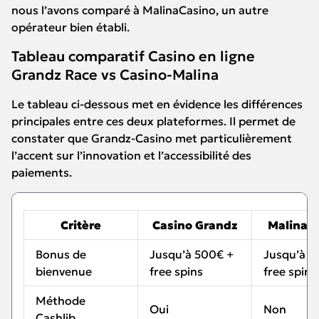
nous l’avons comparé à MalinaCasino, un autre
opérateur bien établi.
Tableau comparatif Casino en ligne
Grandz Race vs Casino-Malina
Le tableau ci-dessous met en évidence les différences
principales entre ces deux plateformes. Il permet de
constater que Grandz-Casino met particulièrement
l’accent sur l’innovation et l’accessibilité des
paiements.
Critère
Casino Grandz
Malina C
Bonus de
Jusqu’à 500€ +
Jusqu’à 4
bienvenue
free spins
free spins
Méthode
Oui
Non
Cashlib