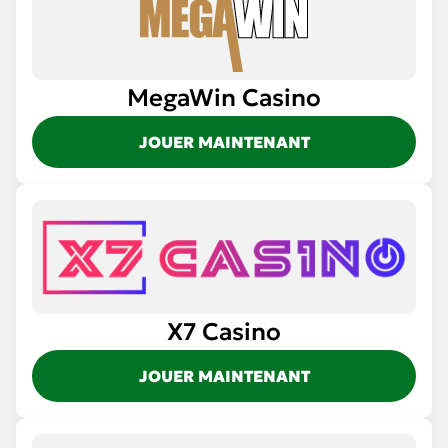
MegaWin Casino
JOUER MAINTENANT
X7 Casino
JOUER MAINTENANT