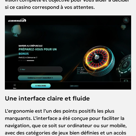
si ce casino correspond à vos attentes.
Une interface claire et fluide
L’ergonomie est l’un des points positifs les plus
marquants. L’interface a été conçue pour faciliter la
navigation, que ce soit sur ordinateur ou sur mobile,
avec des catégories de jeux bien définies et un accès