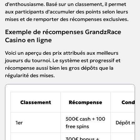
d’enthousiasme. Basé sur un classement, il permet
aux participants d’accumuler des points selon leurs
mises et de remporter des récompenses exclusives.
Exemple de récompenses GrandzRace
Casino en ligne
Voici un aperçu des prix attribués aux meilleurs
joueurs du tournoi. Le système est progressif et
récompense aussi bien les gros dépôts que la
régularité des mises.
Classement
Récompense
Condit
500€ cash + 100
1er
Dépôt min
free spins
300€ bonus +