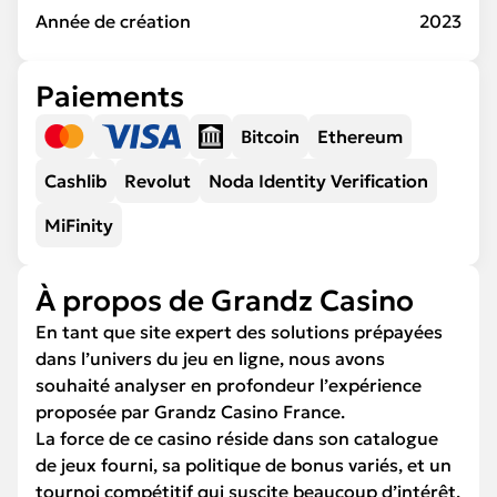
Année de création
2023
Paiements
Bitcoin
Ethereum
Cashlib
Revolut
Noda Identity Verification
MiFinity
À propos de Grandz Casino
En tant que site expert des solutions prépayées
dans l’univers du jeu en ligne, nous avons
souhaité analyser en profondeur l’expérience
proposée par Grandz Casino France.
La force de ce casino réside dans son catalogue
de jeux fourni, sa politique de bonus variés, et un
tournoi compétitif qui suscite beaucoup d’intérêt.