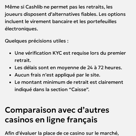
Même si Cashlib ne permet pas les retraits, les
joueurs disposent d’alternatives fiables. Les options
incluent le virement bancaire et les portefeuilles
électroniques.
Quelques précisions utiles :
Une vérification KYC est requise lors du premier
retrait.
Les délais sont en moyenne de 24 à 72 heures.
Aucun frais n’est appliqué par le site.
Le montant minimum de retrait est clairement
indiqué dans la section “Caisse”.
Comparaison avec d’autres
casinos en ligne français
Afin d’évaluer la place de ce casino sur le marché,